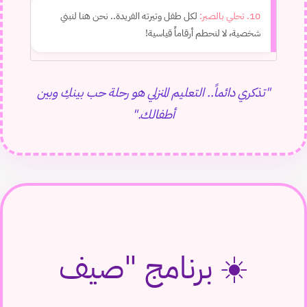
10. تحلي بالصبر:
لكل طفل وتيرته الفريدة.. نحن هنا لنبني
شخصية، لا لنحطم أرقاماً قياسية!
"تذكري دائماً.. التعليم المنزلي هو رحلة حب بينكِ وبين
أطفالك."
☀️ برنامج "صيف