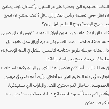
الملفات التعليمية التي جمعتها على مر السنين، وأتساءل: كيف يمكنني
أن أنقل خبرتي كمعلمة رياض أطفال إلى منزلي؟ كيف يمكنني أن أدمج
بين منهج الروضة وروح التعليم المنزلي المرن؟
كانت الإجابة في ملف وجدته بين أوراقي القديمة: "كورس ابتدائي صيفي
- Oxford Series" . هذا الملف لم يكن مجرد أوراق عمل عادية، بل
كان بمثابة خريطة طريق متكاملة لتأسيس الطفل في اللغة الإنجليزية،
بطريقة منهجية تجمع بين المتعة والفائدة.
في هذا المقال، سأشارككم تفاصيل هذا الكورس الرائع، وكيف استطعت
توظيفه في رحلة التعليم المنزلي مع أطفالي، وأيضاً مع طلابي في دروسي
الخصوصية. سأحلل لكم محتوى الملف، والمهارات التي يستهدفها،
وأقدم لكم خططاً أسبوعية ونصائح عملية تجعلكم تستفيدون منه
بأكبر قدر ممكن.