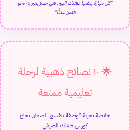
"كل مهارة يتقنها طفلك اليوم هي جسرٌ يعبر به نحو
التميز غداً!"
🌟 ١٠ نصائح ذهبية لرحلة
تعليمية ممتعة
خلاصة تجربة "وصفة بنفسج" لضمان نجاح
كورس طفلكِ الصيفي