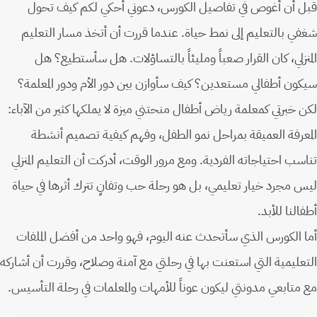
قبل أن أغوص في تفاصيل الكورس، دعوني أحكي لكم كيف تحول
شغفي بالتعليم إلى نمط حياة. عندما قررت أن أتخذ مسار التعليم
المنزلي، كان القرار صعباً ومليئاً بالتساؤلات. هل سأستطيع؟ هل
سيكون أطفالي مستعدين؟ كيف سأوازن بين دور الأم ودور المعلمة؟
لكن خبرتي كمعلمة رياض أطفال منحتني ميزة لا يملكها كثير من الآباء:
المعرفة العميقة بمراحل نمو الطفل، وفهم كيفية تصميم أنشطة
تناسب احتياجاته الفردية. ومع مرور الوقت، أدركت أن التعليم المنزلي
ليس مجرد خيار تعليمي، بل هو رحلة حب وتفانٍ تترك أثرها في حياة
أطفالنا للأبد.
أما الكورس الذي سأتحدث عنه اليوم، فهو واحد من أفضل الملفات
التعليمية التي استعنت بها في رحلتي مع آمنة وصلاح، وقررت أن أشاركه
مع متابعي مدونتي ليكون عوناً للأمهات والمعلمات في رحلة التأسيس.