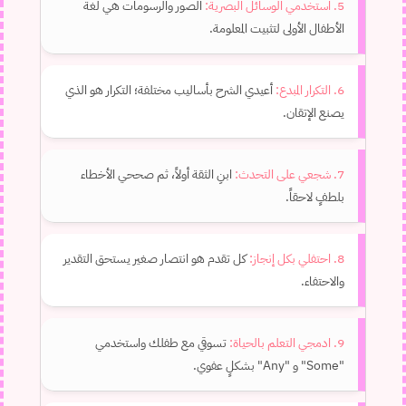
5. استخدمي الوسائل البصرية:
الصور والرسومات هي لغة
الأطفال الأولى لتثبيت المعلومة.
6. التكرار المبدع:
أعيدي الشرح بأساليب مختلفة؛ التكرار هو الذي
يصنع الإتقان.
7. شجعي على التحدث:
ابنِ الثقة أولاً، ثم صححي الأخطاء
بلطفٍ لاحقاً.
8. احتفلي بكل إنجاز:
كل تقدم هو انتصار صغير يستحق التقدير
والاحتفاء.
9. ادمجي التعلم بالحياة:
تسوقي مع طفلك واستخدمي
"Some" و "Any" بشكلٍ عفوي.