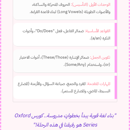
الوحدات الأولى (التأسيس):
الحروف المتحركة والساكنة،
والأصوات الطويلة (Long Vowels) لبناء قاعدة القراءة.
القواعد الأساسية:
ضمائر الفاعل، فعل "Do/Does"، وأدوات
النكرة (a/an).
تكوين الجمل:
ضمائر الإشارة (These/Those)، أدوات الاختيار
(or)، واستخدام (Some/Any).
المهارات المتقدمة:
المفرد والجمع، صياغة السؤال، والأزمنة (المضارع
البسيط، الماضي، والمضارع المستمر).
"بناء لغة قوية يبدأ بخطواتٍ مدروسة.. كورس Oxford
Series هو رفيقنا في هذه الرحلة!"