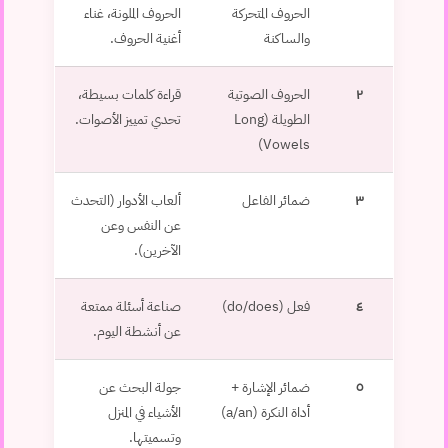
الحروف المتحركة
الحروف الملونة، غناء
والساكنة
أغنية الحروف.
٢
الحروف الصوتية
قراءة كلمات بسيطة،
الطويلة (Long
تحدي تمييز الأصوات.
Vowels)
٣
ضمائر الفاعل
ألعاب الأدوار (التحدث
عن النفس وعن
الآخرين).
٤
فعل (do/does)
صناعة أسئلة ممتعة
عن أنشطة اليوم.
٥
ضمائر الإشارة +
جولة البحث عن
أداة النكرة (a/an)
الأشياء في المنزل
وتسميتها.