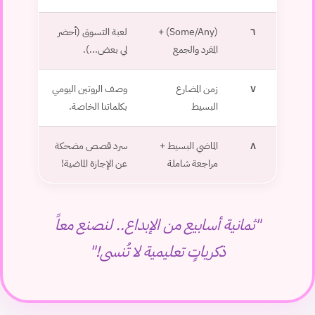
٦
(Some/Any) +
لعبة التسوق (أحضر
المفرد والجمع
لي بعض...).
٧
زمن المضارع
وصف الروتين اليومي
البسيط
بكلماتنا الخاصة.
٨
الماضي البسيط +
سرد قصص مضحكة
مراجعة شاملة
عن الإجازة الماضية!
"ثمانية أسابيع من الإبداع.. لنصنع معاً
ذكرياتٍ تعليمية لا تُنسى!"