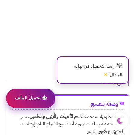
💡
رابط التحميل في نهاية
×
المقال!
عن المنصة
📥 تحميل الملف
💜 وصفة بنفسج
منصة تعليمية مصممة لدعم
الأمهات والمُربّين والمعلمين
، عبر
تقديم أنشطة وملفات تربوية آمنة، مع الالتزام التام بإرشادات
المحتوى وحقوق النشر.