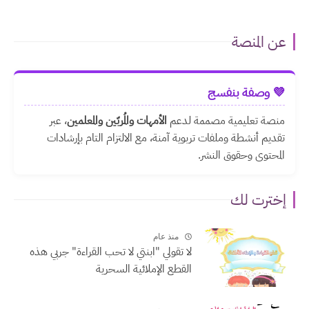
عن المنصة
💜 وصفة بنفسج
منصة تعليمية مصممة لدعم
الأمهات والمُربّين والمعلمين
، عبر
تقديم أنشطة وملفات تربوية آمنة، مع الالتزام التام بإرشادات
المحتوى وحقوق النشر.
إخترت لك
منذ عام
لا تقولي "ابنتي لا تحب القراءة" جربي هذه
القطع الإملائية السحرية